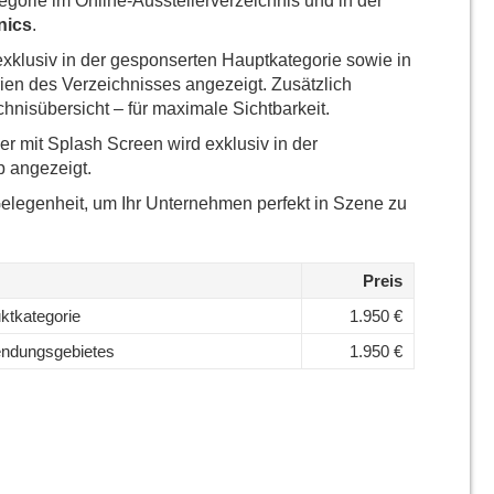
orie im Online-Ausstellerverzeichnis und in der
nics
.
exklusiv in der gesponserten Hauptkategorie sowie in
ien des Verzeichnisses angezeigt. Zusätzlich
chnisübersicht – für maximale Sichtbarkeit.
ner mit Splash Screen wird exklusiv in der
p angezeigt.
Gelegenheit, um Ihr Unternehmen perfekt in Szene zu
Preis
ktkategorie
1.950 €
endungsgebietes
1.950 €