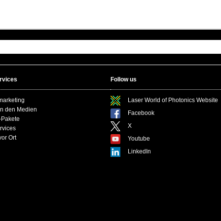
rvices
Follow us
marketing
Laser World of Photonics Website
in den Medien
Facebook
-Pakete
X
rvices
or Ort
Youtube
LinkedIn