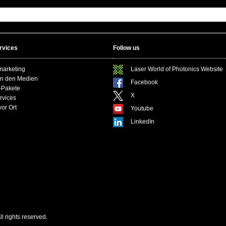
rvices
Follow us
marketing
Laser World of Photonics Website
in den Medien
Facebook
-Pakete
X
rvices
or Ort
Youtube
LinkedIn
 rights reserved.