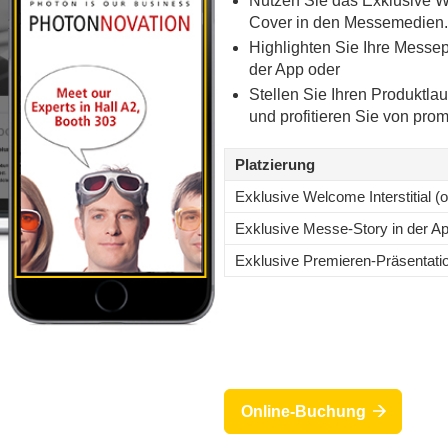
Nutzen Sie das Exklusive Wel
Cover in den Messemedien.
Highlighten Sie Ihre Messepr
der App oder
Stellen Sie Ihren Produktla
und profitieren Sie von prom
Platzierung
Exklusive Welcome Interstitial (
Exklusive Messe-Story in der A
Exklusive Premieren-Präsentatio
E
Online-Buchung