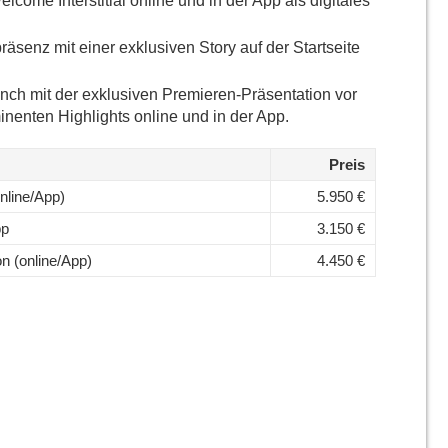
come Interstitial online und in der App als digitales
äsenz mit einer exklusiven Story auf der Startseite
unch mit der exklusiven Premieren-Präsentation vor
inenten Highlights online und in der App.
Preis
online/App)
5.950 €
pp
3.150 €
n (online/App)
4.450 €
xklusive Messe-Story